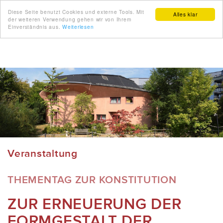
Diese Seite benutzt Cookies und externe Tools. Mit
Alles klar
der weiteren Verwendung gehen wir von Ihrem
Einverständnis aus.
Weiterlesen
Veranstaltung
THEMENTAG ZUR KONSTITUTION
ZUR ERNEUERUNG DER
FORMGESTALT DER